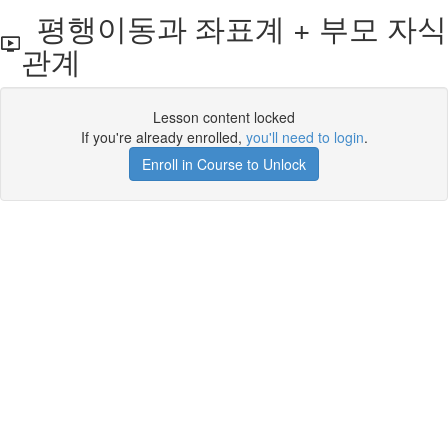
평행이동과 좌표계 + 부모 자식
관계
Lesson content locked
If you're already enrolled,
you'll need to login
.
Enroll in Course to Unlock